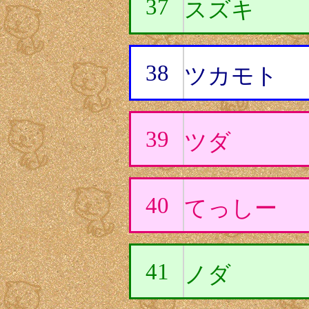
37
スズキ
38
ツカモト
39
ツダ
40
てっしー
41
ノダ