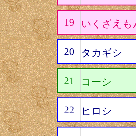
19
いくざえも
20
タカギシ
21
コーシ
22
ヒロシ