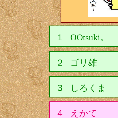
１
OOtsuki。
２
ゴリ雄
３
しろくま
４
えかて