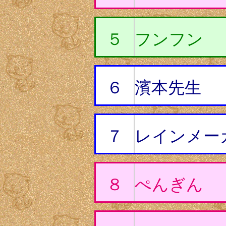
５
フンフン
６
濱本先生
７
レインメー
８
ぺんぎん